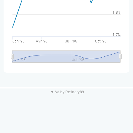
1.8%
1.7%
Jan '96
Avr '96
Juil '96
Oct '96
Jan '96
Juil '96
▼ Ad by Refinery89