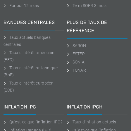
Euribor 12 mois
Term SOFR 3 mois
BANQUES CENTRALES
PLUS DE TAUX DE
RÉFÉRENCE
Taux actuels banques
centrales
SARON
Taux d'intérêt américain
ESTER
(FED)
SONIA
Taux d'intérêt britannique
TONAR
(BoE)
Taux d'intérêt européen
(ECB)
INFLATION IPC
INFLATION IPCH
Qu'est-ce que l'inflation IPC?
Taux d'inflation actuels
Inflation Canada (IPC)
Qu'est-ce que l'inflation