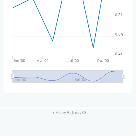
0.8%
0.6%
0.4%
Jan '00
Avr '00
Juil '00
Oct '00
Jan '00
Juil '00
▼ Ad by Refinery89