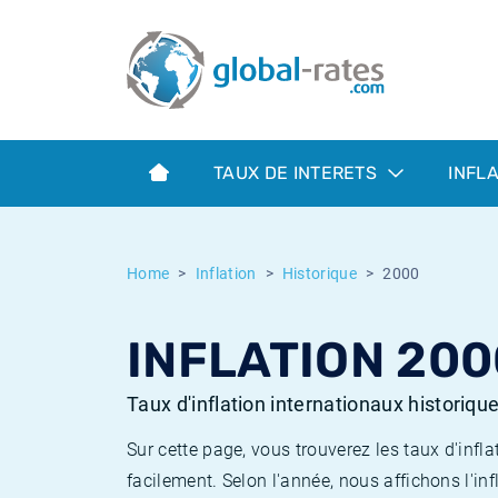
Euribor
Qu'est-ce que l'inflation IPC?
Taux Euribor historiques
Calculateur d’inflation
Term SOFR
Qu'est-ce que l'inflation IPCH?
Taux ESTER historiques
TAUX DE INTERETS
INFL
Banques centrales
Inflation Américain
Taux SOFR historiques
ESTER
Inflation Canadien
Taux SONIA historiques
Home
Inflation
Historique
2000
SONIA
Inflation Europeenne
Taux TONAR historiques
INFLATION 200
SOFR
Inflation Français
Taux d'inflation historiques
Taux d'inflation internationaux historiqu
Sur cette page, vous trouverez les taux d'in
facilement. Selon l'année, nous affichons l'inf