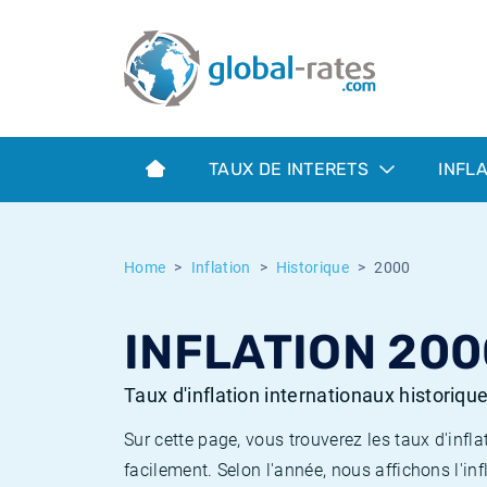
Euribor
Qu'est-ce que l'inflation IPC?
Taux Euribor historiques
Calculateur d’inflation
Term SOFR
Qu'est-ce que l'inflation IPCH?
Taux ESTER historiques
TAUX DE INTERETS
INFL
Banques centrales
Inflation Américain
Taux SOFR historiques
ESTER
Inflation Canadien
Taux SONIA historiques
Home
Inflation
Historique
2000
SONIA
Inflation Europeenne
Taux TONAR historiques
INFLATION 200
SOFR
Inflation Français
Taux d'inflation historiques
Taux d'inflation internationaux historiqu
Sur cette page, vous trouverez les taux d'in
facilement. Selon l'année, nous affichons l'inf