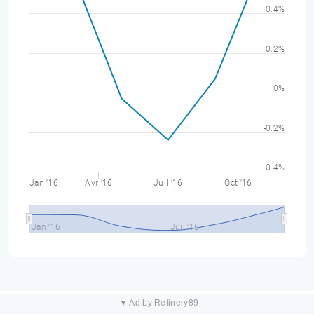
0.4%
0.2%
0%
-0.2%
-0.4%
Jan '16
Avr '16
Juil '16
Oct '16
Jan '16
Juil '16
▼ Ad by Refinery89