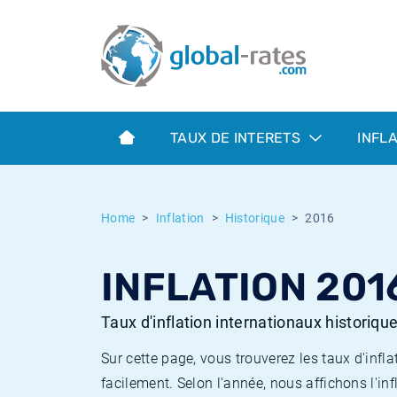
Euribor
Qu'est-ce que l'inflation IPC?
Taux Euribor historiques
Calculateur d’inflation
Term SOFR
Qu'est-ce que l'inflation IPCH?
Taux ESTER historiques
TAUX DE INTERETS
INFL
Banques centrales
Inflation Américain
Taux SOFR historiques
ESTER
Inflation Canadien
Taux SONIA historiques
Home
Inflation
Historique
2016
SONIA
Inflation Europeenne
Taux TONAR historiques
INFLATION 201
SOFR
Inflation Français
Taux d'inflation historiques
Taux d'inflation internationaux historiqu
Sur cette page, vous trouverez les taux d'in
facilement. Selon l'année, nous affichons l'inf