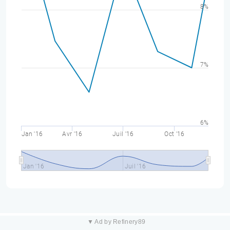
8%
7%
6%
Jan '16
Avr '16
Juil '16
Oct '16
Jan '16
Juil '16
▼ Ad by Refinery89