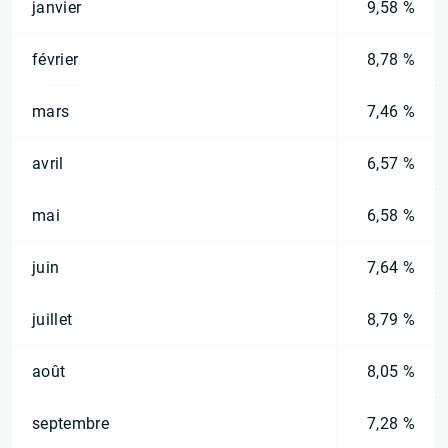
janvier
9,58 %
février
8,78 %
mars
7,46 %
avril
6,57 %
mai
6,58 %
juin
7,64 %
juillet
8,79 %
août
8,05 %
septembre
7,28 %