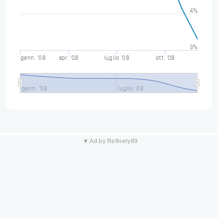
4%
3%
genn. '08
apr. '08
luglio '08
ott. '08
genn. '08
luglio '08
▼ Ad by Refinery89