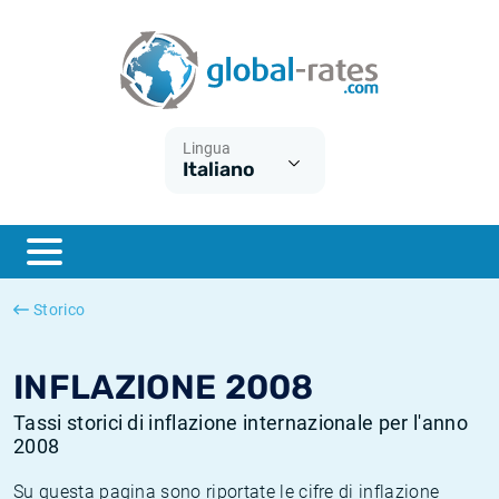
Euribor
Cos'è l'inflazione CPI?
Tassi storici Euribor
Calcolatore dell’inflazione
Term SOFR
Cos'è l'inflazione HICP?
Tassi storici di ESTER
Lingua
Italiano
Banche centrali
Inflazione Europa
Tassi SOFR storici
ESTER
Inflazione Italia
Tassi storici di SONIA
SONIA
Inflazione Stati Uniti
Tassi storici di TONAR
Storico
SOFR
Inflazione Svizzera
Tassi di inflazione storici
INFLAZIONE 2008
Tassi storici di inflazione internazionale per l'anno
2008
Su questa pagina sono riportate le cifre di inflazione