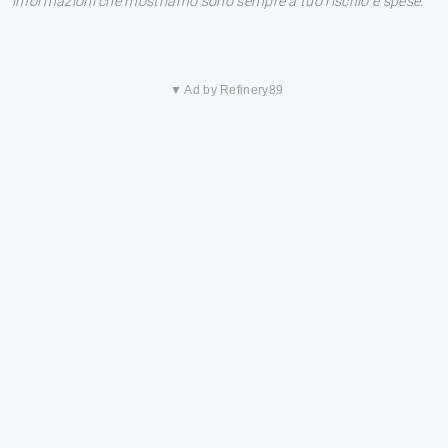
informazioni che mostriamo sono sempre a tuo rischio e spese.
▼ Ad by Refinery89