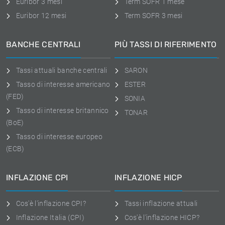
Euribor 3 mesi
Term SOFR 1 mese
Euribor 12 mesi
Term SOFR 3 mesi
BANCHE CENTRALI
PIÙ TASSI DI RIFERIMENTO
Tassi attuali banche centrali
SARON
Tasso di interesse americano
ESTER
(FED)
SONIA
Tasso di interesse britannico
TONAR
(BoE)
Tasso di interesse europeo
(ECB)
INFLAZIONE CPI
INFLAZIONE HICP
Cos'è l'inflazione CPI?
Tassi inflazione attuali
Inflazione Italia (CPI)
Cos'è l'inflazione HICP?