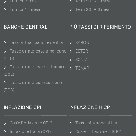
Euribor 3 mesi
Term SOFR 1 mese
Euribor 12 mesi
Term SOFR 3 mesi
BANCHE CENTRALI
PIÙ TASSI DI RIFERIMENTO
Tassi attuali banche centrali
SARON
Tasso di interesse americano
ESTER
(FED)
SONIA
Tasso di interesse britannico
TONAR
(BoE)
Tasso di interesse europeo
(ECB)
INFLAZIONE CPI
INFLAZIONE HICP
Cos'è l'inflazione CPI?
Tassi inflazione attuali
Inflazione Italia (CPI)
Cos'è l'inflazione HICP?