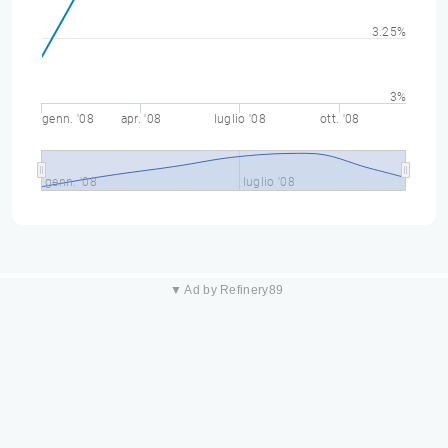
3.25%
3%
genn. '08
apr. '08
luglio '08
ott. '08
genn. '08
luglio '08
▼ Ad by Refinery89