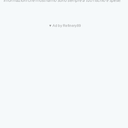
informazioni che mostriamo sono sempre a tuo rischio e spese.
▼ Ad by Refinery89