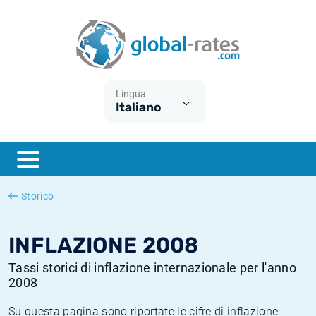
Euribor
Cos'è l'inflazione CPI?
Tassi storici Euribor
Calcolatore dell’inflazione
Term SOFR
Cos'è l'inflazione HICP?
Tassi storici di ESTER
Lingua
Italiano
Banche centrali
Inflazione Europa
Tassi SOFR storici
ESTER
Inflazione Italia
Tassi storici di SONIA
SONIA
Inflazione Stati Uniti
Tassi storici di TONAR
Storico
SOFR
Inflazione Svizzera
Tassi di inflazione storici
INFLAZIONE 2008
Tassi storici di inflazione internazionale per l'anno
2008
Su questa pagina sono riportate le cifre di inflazione