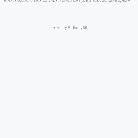
informazioni che mostriamo sono sempre a tuo rischio e spese.
▼ Ad by Refinery89