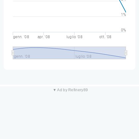
1%
0%
genn. '08
apr. '08
luglio '08
ott. '08
genn. '08
luglio '08
▼ Ad by Refinery89