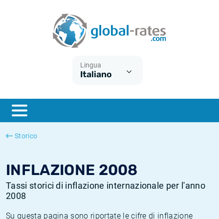
Euribor
Cos'è l'inflazione CPI?
Tassi storici Euribor
Calcolatore dell’inflazione
Term SOFR
Cos'è l'inflazione HICP?
Tassi storici di ESTER
Lingua
Italiano
Banche centrali
Inflazione Europa
Tassi SOFR storici
ESTER
Inflazione Italia
Tassi storici di SONIA
SONIA
Inflazione Stati Uniti
Tassi storici di TONAR
Storico
SOFR
Inflazione Svizzera
Tassi di inflazione storici
INFLAZIONE 2008
Tassi storici di inflazione internazionale per l'anno
2008
Su questa pagina sono riportate le cifre di inflazione