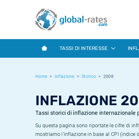
Euribor
Cos'è l'inflazione CPI?
Tassi storici Euribor
Calcolatore dell’inflazione
Term SOFR
Cos'è l'inflazione HICP?
Tassi storici di ESTER
TASSI DI INTERESSE
INF
Banche centrali
Inflazione Europa
Tassi SOFR storici
ESTER
Inflazione Italia
Tassi storici di SONIA
Home
Inflazione
Storico
2008
SONIA
Inflazione Stati Uniti
Tassi storici di TONAR
INFLAZIONE 2
SOFR
Inflazione Svizzera
Tassi di inflazione storici
Tassi storici di inflazione internazionale
Su questa pagina sono riportate le cifre di i
mostriamo l'inflazione in base al CPI (indice 