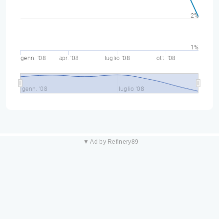
2%
1%
genn. '08
apr. '08
luglio '08
ott. '08
genn. '08
luglio '08
▼ Ad by Refinery89