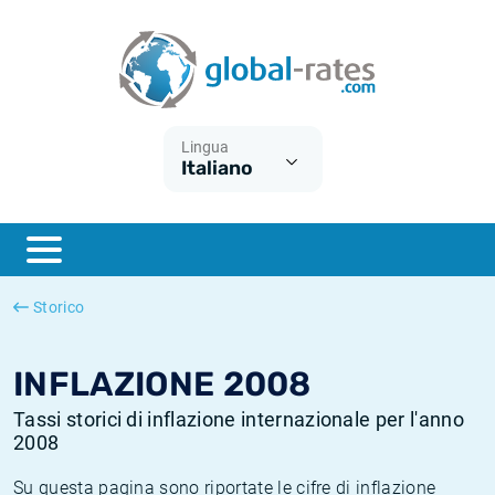
Euribor
Cos'è l'inflazione CPI?
Tassi storici Euribor
Calcolatore dell’inflazione
Term SOFR
Cos'è l'inflazione HICP?
Tassi storici di ESTER
Lingua
Italiano
Banche centrali
Inflazione Europa
Tassi SOFR storici
ESTER
Inflazione Italia
Tassi storici di SONIA
SONIA
Inflazione Stati Uniti
Tassi storici di TONAR
Storico
SOFR
Inflazione Svizzera
Tassi di inflazione storici
INFLAZIONE 2008
Tassi storici di inflazione internazionale per l'anno
2008
Su questa pagina sono riportate le cifre di inflazione