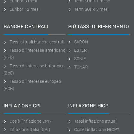
Euribor 3 mesi
Term SOFR 1 mese
Euribor 12 mesi
Term SOFR 3 mesi
BANCHE CENTRALI
PIÙ TASSI DI RIFERIMENTO
Tassi attuali banche centrali
SARON
Tasso di interesse americano
ESTER
(FED)
SONIA
Tasso di interesse britannico
TONAR
(BoE)
Tasso di interesse europeo
(ECB)
INFLAZIONE CPI
INFLAZIONE HICP
Cos'è l'inflazione CPI?
Tassi inflazione attuali
Inflazione Italia (CPI)
Cos'è l'inflazione HICP?