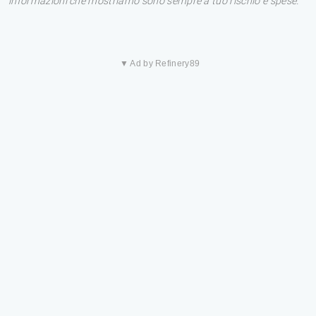
informazioni che mostriamo sono sempre a tuo rischio e spese.
▼ Ad by Refinery89