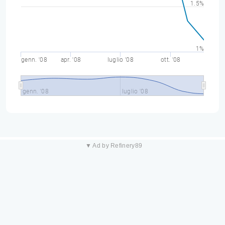
1.5%
1%
genn. '08
apr. '08
luglio '08
ott. '08
genn. '08
luglio '08
▼ Ad by Refinery89