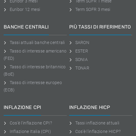
Euribor 3 mesi
Term SOFR 1 mese
Euribor 12 mesi
Term SOFR 3 mesi
BANCHE CENTRALI
PIÙ TASSI DI RIFERIMENTO
Tassi attuali banche centrali
SARON
Tasso di interesse americano
ESTER
(FED)
SONIA
Tasso di interesse britannico
TONAR
(BoE)
Tasso di interesse europeo
(ECB)
INFLAZIONE CPI
INFLAZIONE HICP
Cos'è l'inflazione CPI?
Tassi inflazione attuali
Inflazione Italia (CPI)
Cos'è l'inflazione HICP?