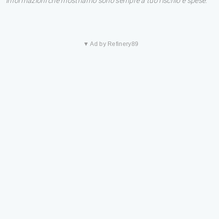
informazioni che mostriamo sono sempre a tuo rischio e spese.
▼ Ad by Refinery89