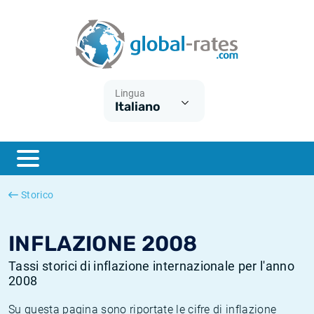
Euribor
Cos'è l'inflazione CPI?
Tassi storici Euribor
Calcolatore dell’inflazione
Term SOFR
Cos'è l'inflazione HICP?
Tassi storici di ESTER
Lingua
Italiano
Banche centrali
Inflazione Europa
Tassi SOFR storici
ESTER
Inflazione Italia
Tassi storici di SONIA
SONIA
Inflazione Stati Uniti
Tassi storici di TONAR
Storico
SOFR
Inflazione Svizzera
Tassi di inflazione storici
INFLAZIONE 2008
Tassi storici di inflazione internazionale per l'anno
2008
Su questa pagina sono riportate le cifre di inflazione