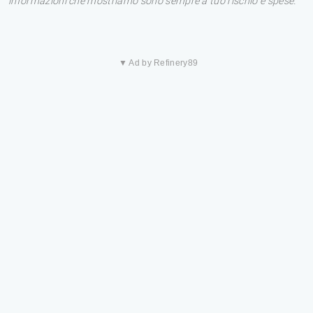
informazioni che mostriamo sono sempre a tuo rischio e spese.
▼ Ad by Refinery89