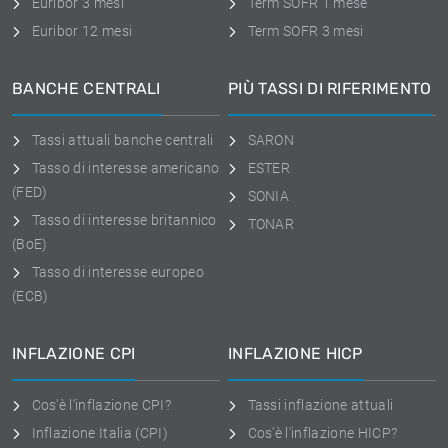
Euribor 3 mesi
Term SOFR 1 mese
Euribor 12 mesi
Term SOFR 3 mesi
BANCHE CENTRALI
PIÙ TASSI DI RIFERIMENTO
Tassi attuali banche centrali
SARON
Tasso di interesse americano
ESTER
(FED)
SONIA
Tasso di interesse britannico
TONAR
(BoE)
Tasso di interesse europeo
(ECB)
INFLAZIONE CPI
INFLAZIONE HICP
Cos'è l'inflazione CPI?
Tassi inflazione attuali
Inflazione Italia (CPI)
Cos'è l'inflazione HICP?