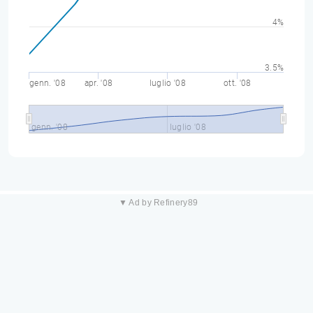
4%
3.5%
genn. '08
apr. '08
luglio '08
ott. '08
genn. '08
luglio '08
▼ Ad by Refinery89