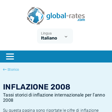
Euribor
Cos'è l'inflazione CPI?
Tassi storici Euribor
Calcolatore dell’inflazione
Term SOFR
Cos'è l'inflazione HICP?
Tassi storici di ESTER
Lingua
Italiano
Banche centrali
Inflazione Europa
Tassi SOFR storici
ESTER
Inflazione Italia
Tassi storici di SONIA
SONIA
Inflazione Stati Uniti
Tassi storici di TONAR
Storico
SOFR
Inflazione Svizzera
Tassi di inflazione storici
INFLAZIONE 2008
Tassi storici di inflazione internazionale per l'anno
2008
Su questa pagina sono riportate le cifre di inflazione