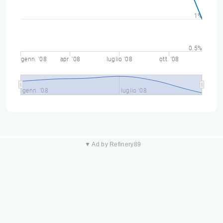
1%
0.5%
genn. '08
apr. '08
luglio '08
ott. '08
genn. '08
luglio '08
▼ Ad by Refinery89