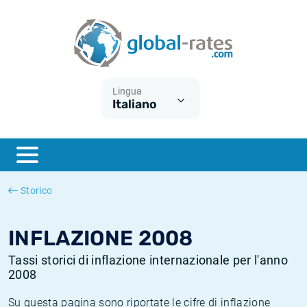
Euribor
Cos'è l'inflazione CPI?
Tassi storici Euribor
Calcolatore dell’inflazione
Term SOFR
Cos'è l'inflazione HICP?
Tassi storici di ESTER
Lingua
Italiano
Banche centrali
Inflazione Europa
Tassi SOFR storici
ESTER
Inflazione Italia
Tassi storici di SONIA
SONIA
Inflazione Stati Uniti
Tassi storici di TONAR
Storico
SOFR
Inflazione Svizzera
Tassi di inflazione storici
INFLAZIONE 2008
Tassi storici di inflazione internazionale per l'anno
2008
Su questa pagina sono riportate le cifre di inflazione