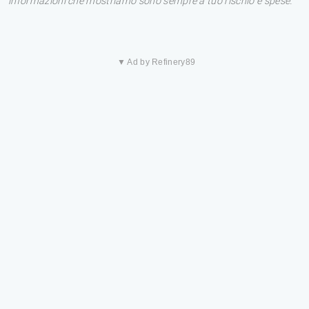
informazioni che mostriamo sono sempre a tuo rischio e spese.
▼ Ad by Refinery89