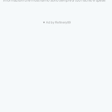
informazioni che mostriamo sono sempre a tuo rischio e spese.
▼ Ad by Refinery89