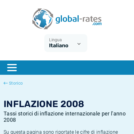
Euribor
Cos'è l'inflazione CPI?
Tassi storici Euribor
Calcolatore dell’inflazione
Term SOFR
Cos'è l'inflazione HICP?
Tassi storici di ESTER
Lingua
Italiano
Banche centrali
Inflazione Europa
Tassi SOFR storici
ESTER
Inflazione Italia
Tassi storici di SONIA
SONIA
Inflazione Stati Uniti
Tassi storici di TONAR
Storico
SOFR
Inflazione Svizzera
Tassi di inflazione storici
INFLAZIONE 2008
Tassi storici di inflazione internazionale per l'anno
2008
Su questa pagina sono riportate le cifre di inflazione