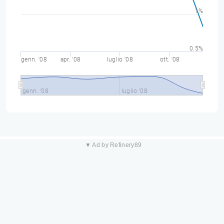
1%
0.5%
genn. '08
apr. '08
luglio '08
ott. '08
genn. '08
luglio '08
▼ Ad by Refinery89