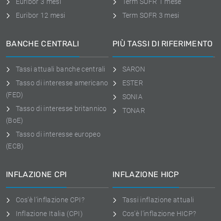
Euribor 3 mesi
Term SOFR 1 mese
Euribor 12 mesi
Term SOFR 3 mesi
BANCHE CENTRALI
PIÙ TASSI DI RIFERIMENTO
Tassi attuali banche centrali
SARON
Tasso di interesse americano
ESTER
(FED)
SONIA
Tasso di interesse britannico
TONAR
(BoE)
Tasso di interesse europeo
(ECB)
INFLAZIONE CPI
INFLAZIONE HICP
Cos'è l'inflazione CPI?
Tassi inflazione attuali
Inflazione Italia (CPI)
Cos'è l'inflazione HICP?