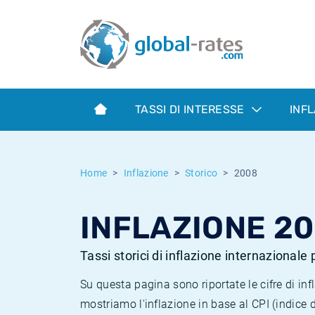
Euribor
Cos'è l'inflazione CPI?
Tassi storici Euribor
Calcolatore dell’inflazione
Term SOFR
Cos'è l'inflazione HICP?
Tassi storici di ESTER
TASSI DI INTERESSE
INF
Banche centrali
Inflazione Europa
Tassi SOFR storici
ESTER
Inflazione Italia
Tassi storici di SONIA
Home
Inflazione
Storico
2008
SONIA
Inflazione Stati Uniti
Tassi storici di TONAR
INFLAZIONE 2
SOFR
Inflazione Svizzera
Tassi di inflazione storici
Tassi storici di inflazione internazionale
Su questa pagina sono riportate le cifre di i
mostriamo l'inflazione in base al CPI (indice 