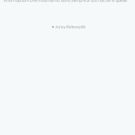
informazioni che mostriamo sono sempre a tuo rischio e spese.
▼ Ad by Refinery89