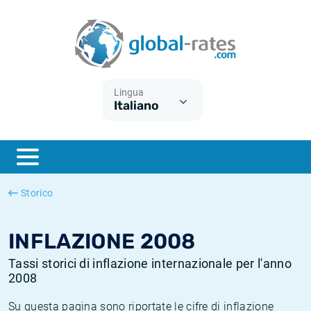
Euribor
Cos'è l'inflazione CPI?
Tassi storici Euribor
Calcolatore dell’inflazione
Term SOFR
Cos'è l'inflazione HICP?
Tassi storici di ESTER
Lingua
Italiano
Banche centrali
Inflazione Europa
Tassi SOFR storici
ESTER
Inflazione Italia
Tassi storici di SONIA
SONIA
Inflazione Stati Uniti
Tassi storici di TONAR
Storico
SOFR
Inflazione Svizzera
Tassi di inflazione storici
INFLAZIONE 2008
Tassi storici di inflazione internazionale per l'anno
2008
Su questa pagina sono riportate le cifre di inflazione