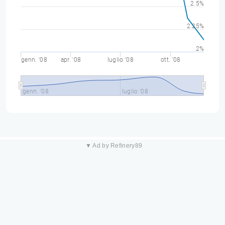
2.5%
2.25%
2%
genn. '08
apr. '08
luglio '08
ott. '08
genn. '08
luglio '08
▼ Ad by Refinery89