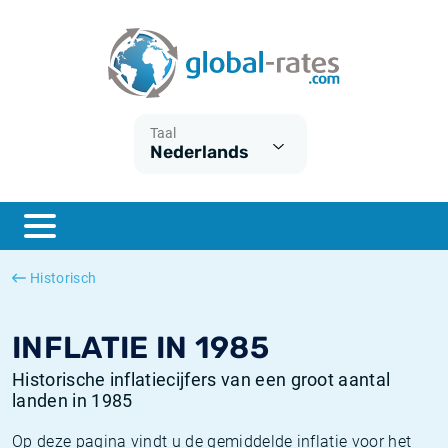
Euribor
Wat is CPI inflatie?
Euribor historie
Inflatiecalculator
Term SOFR
Wat is HICP inflatie?
ESTER historie
Taal
Nederlands
Centrale Banken
Belgische inflatie - CPI
SARON historie
ESTER
Nederlandse inflatie - CPI
SOFR historie
SONIA
Amerikaanse inflatie - CPI
TONAR historie
Historisch
SOFR
Europese inflatie - HICP
Historische inflatie
INFLATIE IN 1985
Historische inflatiecijfers van een groot aantal
landen in 1985
Op deze pagina vindt u de gemiddelde inflatie voor het