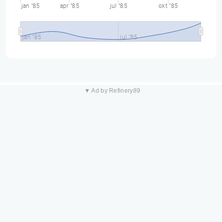
jan "85
apr "85
jul "85
okt "85
jan "85
jul "85
▼ Ad by Refinery89