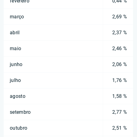
fevereiro
0,44 %
março
2,69 %
abril
2,37 %
maio
2,46 %
junho
2,06 %
julho
1,76 %
agosto
1,58 %
setembro
2,77 %
outubro
2,51 %