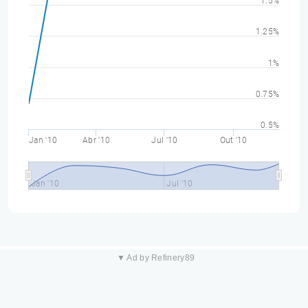
1.5%
1.25%
1%
0.75%
0.5%
Jan '10
Abr '10
Jul '10
Out '10
Jan '10
Jul '10
▼ Ad by Refinery89