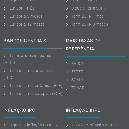
O que é Euribor?
O que é SOFR?
Euribor 1 mês
O que é Term SOFR
Euribor a 3 meses
Term SOFR 1 mes
Euribor a 12 meses
Term SOFR 3 meses
BANCOS CENTRAIS
MAIS TAXAS DE
REFERÊNCIA
Taxas atuais do banco
central
SARON
Taxa de juros americana
ESTER
(FED)
SONIA
Taxa de juros britânica (BoE)
TONAR
Taxa de juros europeia (ECB)
INFLAÇÃO IPC
INFLAÇÃO IHPC
O que é a inflação do IPC?
Taxas de inflação atuais