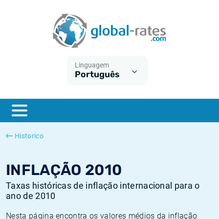
Euribor
O que é a inflação do IPC?
Taxas Euribor históricas
Calculadora de inflação
Term SOFR
O que é a inflação do IHPC?
Taxas ESTER históricas
Linguagem
Português
Bancos centrais
Inflação Brasil
Taxas SOFR históricas
ESTER
Inflação Estados Unidos
Taxas SONIA históricas
SONIA
Inflação Europa
Taxas TONAR históricas
Historico
SOFR
Inflação Portugal
Taxas de inflação históricas
INFLAÇÃO 2010
Taxas históricas de inflação internacional para o
ano de 2010
Nesta página encontra os valores médios da inflação