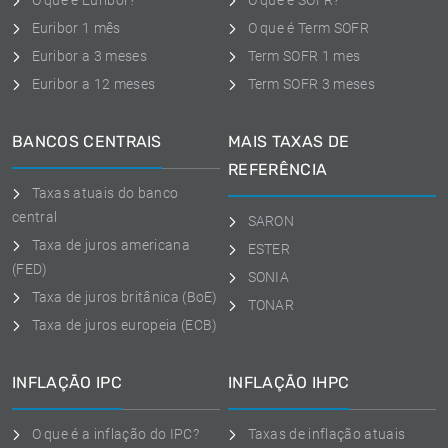
O que é Euribor?
O que é SOFR?
Euribor 1 mês
O que é Term SOFR
Euribor a 3 meses
Term SOFR 1 mes
Euribor a 12 meses
Term SOFR 3 meses
BANCOS CENTRAIS
MAIS TAXAS DE
REFERÊNCIA
Taxas atuais do banco
central
SARON
Taxa de juros americana
ESTER
(FED)
SONIA
Taxa de juros britânica (BoE)
TONAR
Taxa de juros europeia (ECB)
INFLAÇÃO IPC
INFLAÇÃO IHPC
O que é a inflação do IPC?
Taxas de inflação atuais