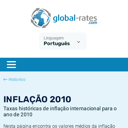
Euribor
O que é a inflação do IPC?
Taxas Euribor históricas
Calculadora de inflação
Term SOFR
O que é a inflação do IHPC?
Taxas ESTER históricas
Linguagem
Português
Bancos centrais
Inflação Brasil
Taxas SOFR históricas
ESTER
Inflação Estados Unidos
Taxas SONIA históricas
SONIA
Inflação Europa
Taxas TONAR históricas
Historico
SOFR
Inflação Portugal
Taxas de inflação históricas
INFLAÇÃO 2010
Taxas históricas de inflação internacional para o
ano de 2010
Nesta página encontra os valores médios da inflação