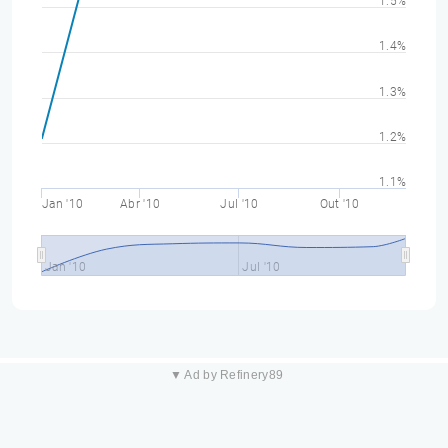
1.5%
1.4%
1.3%
1.2%
1.1%
Jan '10
Abr '10
Jul '10
Out '10
Jan '10
Jul '10
▼ Ad by Refinery89