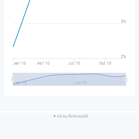
3%
2%
Jan '10
Abr '10
Jul '10
Out '10
Jan '10
Jul '10
▼ Ad by Refinery89