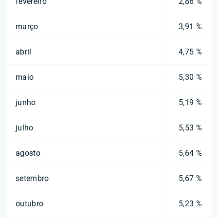
fevereiro
2,86 %
março
3,91 %
abril
4,75 %
maio
5,30 %
junho
5,19 %
julho
5,53 %
agosto
5,64 %
setembro
5,67 %
outubro
5,23 %