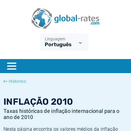
Euribor
O que é a inflação do IPC?
Taxas Euribor históricas
Calculadora de inflação
Term SOFR
O que é a inflação do IHPC?
Taxas ESTER históricas
Linguagem
Português
Bancos centrais
Inflação Brasil
Taxas SOFR históricas
ESTER
Inflação Estados Unidos
Taxas SONIA históricas
SONIA
Inflação Europa
Taxas TONAR históricas
Historico
SOFR
Inflação Portugal
Taxas de inflação históricas
INFLAÇÃO 2010
Taxas históricas de inflação internacional para o
ano de 2010
Nesta página encontra os valores médios da inflação