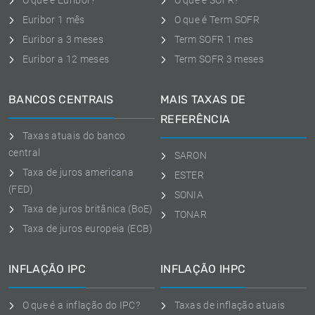
O que é Euribor?
O que é SOFR?
Euribor 1 mês
O que é Term SOFR
Euribor a 3 meses
Term SOFR 1 mes
Euribor a 12 meses
Term SOFR 3 meses
BANCOS CENTRAIS
MAIS TAXAS DE
REFERÊNCIA
Taxas atuais do banco
central
SARON
Taxa de juros americana
ESTER
(FED)
SONIA
Taxa de juros britânica (BoE)
TONAR
Taxa de juros europeia (ECB)
INFLAÇÃO IPC
INFLAÇÃO IHPC
O que é a inflação do IPC?
Taxas de inflação atuais