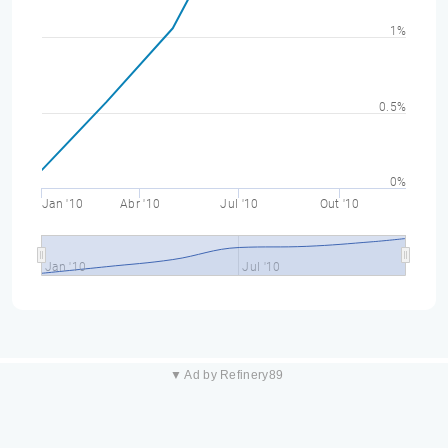
1%
0.5%
0%
Jan '10
Abr '10
Jul '10
Out '10
Jan '10
Jul '10
▼ Ad by Refinery89