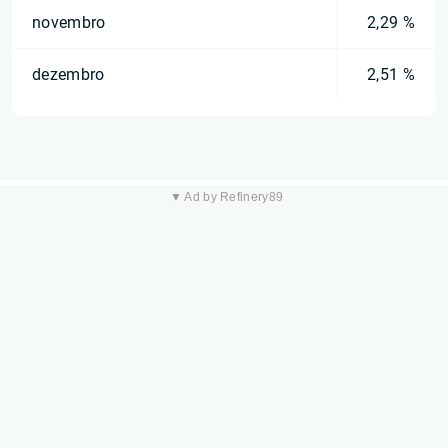
novembro
2,29 %
dezembro
2,51 %
▼ Ad by Refinery89