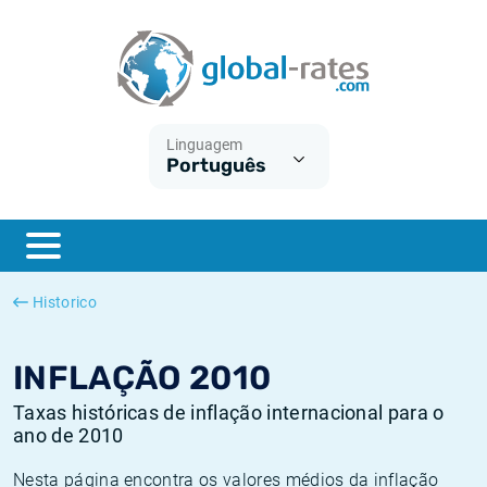
Euribor
O que é a inflação do IPC?
Taxas Euribor históricas
Calculadora de inflação
Term SOFR
O que é a inflação do IHPC?
Taxas ESTER históricas
Linguagem
Português
Bancos centrais
Inflação Brasil
Taxas SOFR históricas
ESTER
Inflação Estados Unidos
Taxas SONIA históricas
SONIA
Inflação Europa
Taxas TONAR históricas
Historico
SOFR
Inflação Portugal
Taxas de inflação históricas
INFLAÇÃO 2010
Taxas históricas de inflação internacional para o
ano de 2010
Nesta página encontra os valores médios da inflação