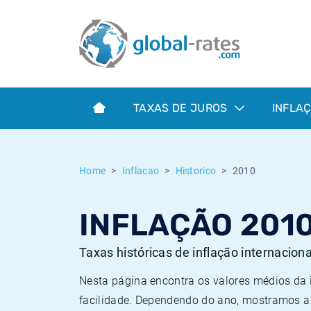
Euribor
O que é a inflação do IPC?
Taxas Euribor históricas
Calculadora de inflação
Term SOFR
O que é a inflação do IHPC?
Taxas ESTER históricas
TAXAS DE JUROS
INFLA
Bancos centrais
Inflação Brasil
Taxas SOFR históricas
ESTER
Inflação Estados Unidos
Taxas SONIA históricas
Home
Inflacao
Historico
2010
SONIA
Inflação Europa
Taxas TONAR históricas
INFLAÇÃO 201
SOFR
Inflação Portugal
Taxas de inflação históricas
Taxas históricas de inflação internacion
Nesta página encontra os valores médios da
facilidade. Dependendo do ano, mostramos a 