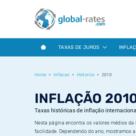
Euribor
O que é a inflação do IPC?
Taxas Euribor históricas
Calculadora de inflação
Term SOFR
O que é a inflação do IHPC?
Taxas ESTER históricas
TAXAS DE JUROS
INFLA
Bancos centrais
Inflação Brasil
Taxas SOFR históricas
ESTER
Inflação Estados Unidos
Taxas SONIA históricas
Home
Inflacao
Historico
2010
SONIA
Inflação Europa
Taxas TONAR históricas
INFLAÇÃO 201
SOFR
Inflação Portugal
Taxas de inflação históricas
Taxas históricas de inflação internacion
Nesta página encontra os valores médios da
facilidade. Dependendo do ano, mostramos a 