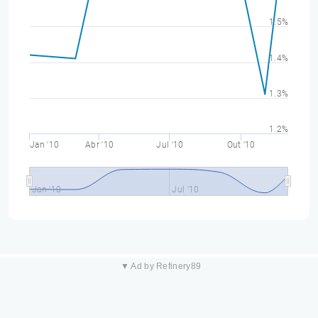
1.5%
1.4%
1.3%
1.2%
Jan '10
Abr '10
Jul '10
Out '10
Jan '10
Jul '10
▼ Ad by Refinery89