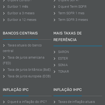
O que é Euribor?
O que é SOFR?
Euribor 1 mês
O que é Term SOFR
Euribor a 3 meses
Term SOFR 1 mes
Euribor a 12 meses
Term SOFR 3 meses
BANCOS CENTRAIS
MAIS TAXAS DE
REFERÊNCIA
Taxas atuais do banco
central
SARON
Taxa de juros americana
ESTER
(FED)
SONIA
Taxa de juros britânica (BoE)
TONAR
Taxa de juros europeia (ECB)
INFLAÇÃO IPC
INFLAÇÃO IHPC
O que é a inflação do IPC?
Taxas de inflação atuais