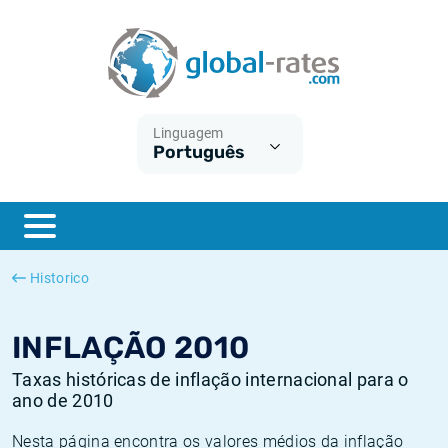
Euribor
O que é a inflação do IPC?
Taxas Euribor históricas
Calculadora de inflação
Term SOFR
O que é a inflação do IHPC?
Taxas ESTER históricas
Linguagem
Português
Bancos centrais
Inflação Brasil
Taxas SOFR históricas
ESTER
Inflação Estados Unidos
Taxas SONIA históricas
SONIA
Inflação Europa
Taxas TONAR históricas
Historico
SOFR
Inflação Portugal
Taxas de inflação históricas
INFLAÇÃO 2010
Taxas históricas de inflação internacional para o
ano de 2010
Nesta página encontra os valores médios da inflação