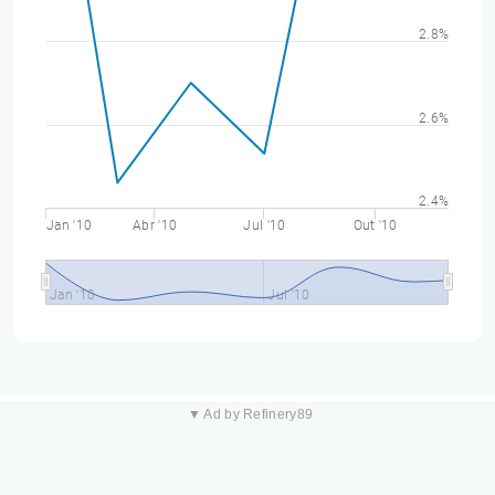
2.8%
2.6%
2.4%
Jan '10
Abr '10
Jul '10
Out '10
Jan '10
Jul '10
▼ Ad by Refinery89