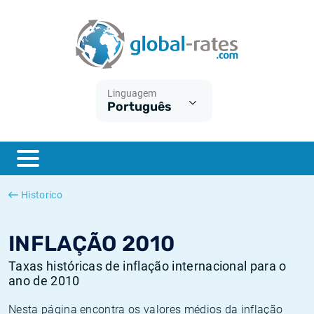
Euribor
O que é a inflação do IPC?
Taxas Euribor históricas
Calculadora de inflação
Term SOFR
O que é a inflação do IHPC?
Taxas ESTER históricas
Linguagem
Português
Bancos centrais
Inflação Brasil
Taxas SOFR históricas
ESTER
Inflação Estados Unidos
Taxas SONIA históricas
SONIA
Inflação Europa
Taxas TONAR históricas
Historico
SOFR
Inflação Portugal
Taxas de inflação históricas
INFLAÇÃO 2010
Taxas históricas de inflação internacional para o
ano de 2010
Nesta página encontra os valores médios da inflação