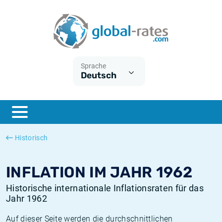
Euribor
Was ist die VPI-Inflation?
Historische Euribor-Sätze
Inflationsrechner
Term SOFR
Was ist die HVPI-Inflation?
Historische ESTER-Sätze
Sprache
Deutsch
Zentralbanken
Amerikanische inflation
Historische SARON-Sätze
ESTER
Deutsche inflation
Historische SOFR-Sätze
SONIA
Europäische inflation
Historische SONIA-Sätze
Historisch
SOFR
Schweizerische inflation
Historische Inflationsraten
INFLATION IM JAHR 1962
Historische internationale Inflationsraten für das
Jahr 1962
Auf dieser Seite werden die durchschnittlichen