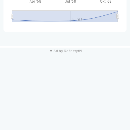
Apr '68
Jul '68
Okt '68
Jul '68
▼ Ad by Refinery89