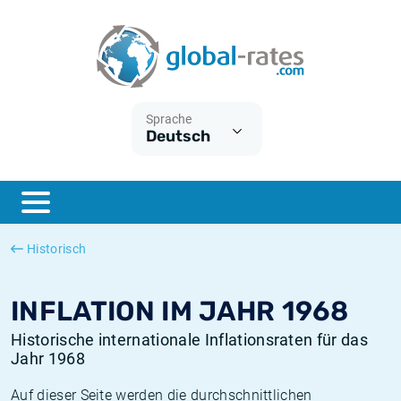
Euribor
Was ist die VPI-Inflation?
Historische Euribor-Sätze
Inflationsrechner
Term SOFR
Was ist die HVPI-Inflation?
Historische ESTER-Sätze
Sprache
Deutsch
Zentralbanken
Amerikanische inflation
Historische SARON-Sätze
ESTER
Deutsche inflation
Historische SOFR-Sätze
SONIA
Europäische inflation
Historische SONIA-Sätze
Historisch
SOFR
Schweizerische inflation
Historische Inflationsraten
INFLATION IM JAHR 1968
Historische internationale Inflationsraten für das
Jahr 1968
Auf dieser Seite werden die durchschnittlichen