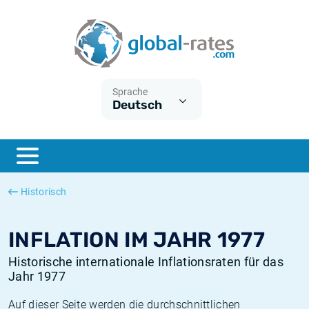
Euribor
Was ist die VPI-Inflation?
Historische Euribor-Sätze
Inflationsrechner
Term SOFR
Was ist die HVPI-Inflation?
Historische ESTER-Sätze
Sprache
Deutsch
Zentralbanken
Amerikanische inflation
Historische SARON-Sätze
ESTER
Deutsche inflation
Historische SOFR-Sätze
SONIA
Europäische inflation
Historische SONIA-Sätze
Historisch
SOFR
Schweizerische inflation
Historische Inflationsraten
INFLATION IM JAHR 1977
Historische internationale Inflationsraten für das
Jahr 1977
Auf dieser Seite werden die durchschnittlichen