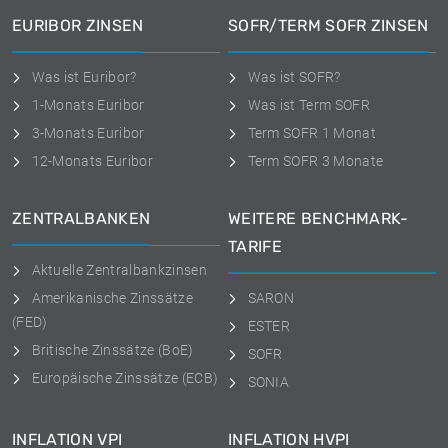
EURIBOR ZINSEN
SOFR/TERM SOFR ZINSEN
Was ist Euribor?
Was ist SOFR?
1-Monats Euribor
Was ist Term SOFR
3-Monats Euribor
Term SOFR 1 Monat
12-Monats Euribor
Term SOFR 3 Monate
ZENTRALBANKEN
WEITERE BENCHMARK-
TARIFE
Aktuelle Zentralbankzinsen
Amerikanische Zinssätze
SARON
(FED)
ESTER
Britische Zinssätze (BoE)
SOFR
Europäische Zinssätze (ECB)
SONIA
INFLATION VPI
INFLATION HVPI