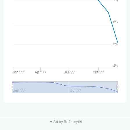
7%
6%
5%
4%
Jan '77
Apr '77
Jul '77
Okt '77
Jan '77
Jul '77
▼ Ad by Refinery89