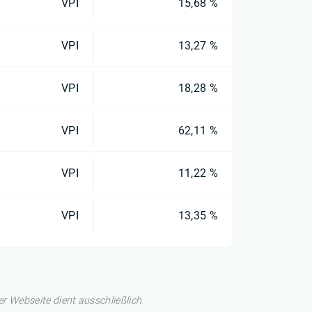
VPI
15,68 %
VPI
13,27 %
VPI
18,28 %
VPI
62,11 %
VPI
11,22 %
VPI
13,35 %
er Webseite dient ausschließlich