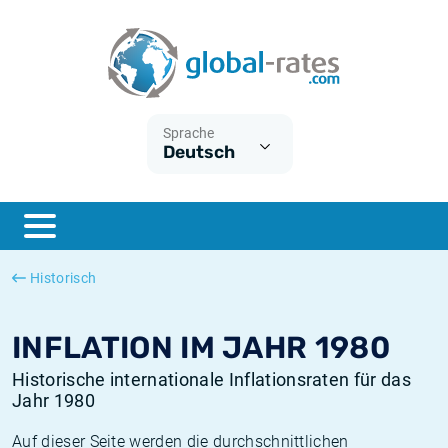
Euribor
Was ist die VPI-Inflation?
Historische Euribor-Sätze
Inflationsrechner
Term SOFR
Was ist die HVPI-Inflation?
Historische ESTER-Sätze
Sprache
Deutsch
Zentralbanken
Amerikanische inflation
Historische SARON-Sätze
ESTER
Deutsche inflation
Historische SOFR-Sätze
SONIA
Europäische inflation
Historische SONIA-Sätze
Historisch
SOFR
Schweizerische inflation
Historische Inflationsraten
INFLATION IM JAHR 1980
Historische internationale Inflationsraten für das
Jahr 1980
Auf dieser Seite werden die durchschnittlichen