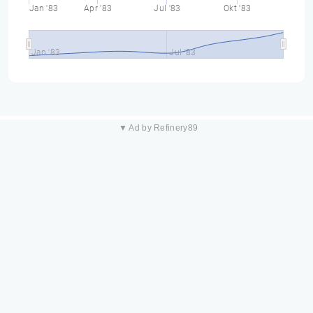
Jan '83
Apr '83
Jul '83
Okt '83
Jan '83
Jul '83
▼ Ad by Refinery89