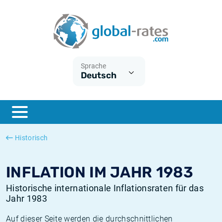
Euribor
Was ist die VPI-Inflation?
Historische Euribor-Sätze
Inflationsrechner
Term SOFR
Was ist die HVPI-Inflation?
Historische ESTER-Sätze
Sprache
Deutsch
Zentralbanken
Amerikanische inflation
Historische SARON-Sätze
ESTER
Deutsche inflation
Historische SOFR-Sätze
SONIA
Europäische inflation
Historische SONIA-Sätze
Historisch
SOFR
Schweizerische inflation
Historische Inflationsraten
INFLATION IM JAHR 1983
Historische internationale Inflationsraten für das
Jahr 1983
Auf dieser Seite werden die durchschnittlichen