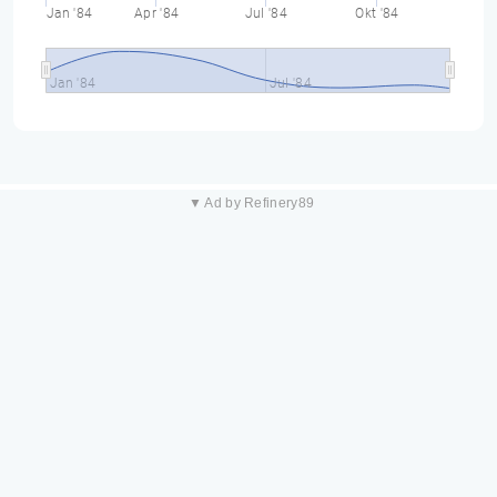
Jan '84
Apr '84
Jul '84
Okt '84
Jan '84
Jul '84
▼ Ad by Refinery89