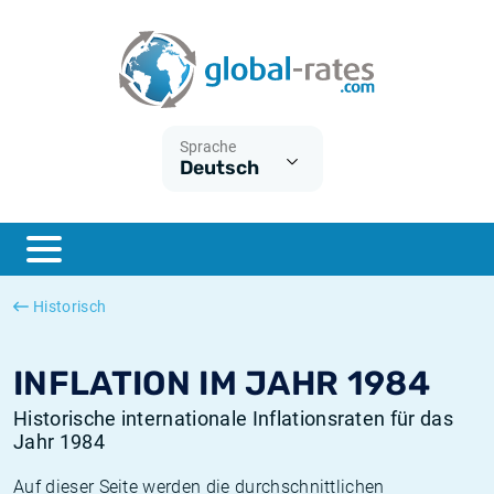
Euribor
Was ist die VPI-Inflation?
Historische Euribor-Sätze
Inflationsrechner
Term SOFR
Was ist die HVPI-Inflation?
Historische ESTER-Sätze
Sprache
Deutsch
Zentralbanken
Amerikanische inflation
Historische SARON-Sätze
ESTER
Deutsche inflation
Historische SOFR-Sätze
SONIA
Europäische inflation
Historische SONIA-Sätze
Historisch
SOFR
Schweizerische inflation
Historische Inflationsraten
INFLATION IM JAHR 1984
Historische internationale Inflationsraten für das
Jahr 1984
Auf dieser Seite werden die durchschnittlichen