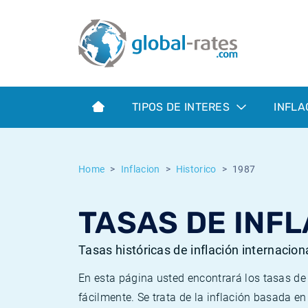
Euribor
¿Qué es la inflación IPC?
Euribor - histórico
Calculadora de inflación
Term SOFR
¿Qué es la inflación IPCA?
ESTER - histórico
TIPOS DE INTERES
INFLA
Bancos centrales
Inflación Chileno - IPC
SONIA - histórico
ESTER
Inflación Español - IPC
SOFR - histórico
Home
Inflacion
Historico
1987
SONIA
Inflación Estadounidense
TONAR - histórico
TASAS DE INFL
SOFR
Inflación Mexicano - IPC
Inflación histórica
Tasas históricas de inflación internacion
En esta página usted encontrará los tasas d
fácilmente. Se trata de la inflación basada e