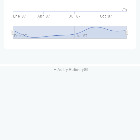
7%
Ene '87
Abr '87
Jul '87
Oct '87
Ene '87
Jul '87
▼ Ad by Refinery89