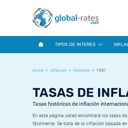
Euribor
¿Qué es la inflación IPC?
Euribor - histórico
Calculadora de inflación
Term SOFR
¿Qué es la inflación IPCA?
ESTER - histórico
TIPOS DE INTERES
INFLA
Bancos centrales
Inflación Chileno - IPC
SONIA - histórico
ESTER
Inflación Español - IPC
SOFR - histórico
Home
Inflacion
Historico
1987
SONIA
Inflación Estadounidense
TONAR - histórico
TASAS DE INFL
SOFR
Inflación Mexicano - IPC
Inflación histórica
Tasas históricas de inflación internacion
En esta página usted encontrará los tasas d
fácilmente. Se trata de la inflación basada e