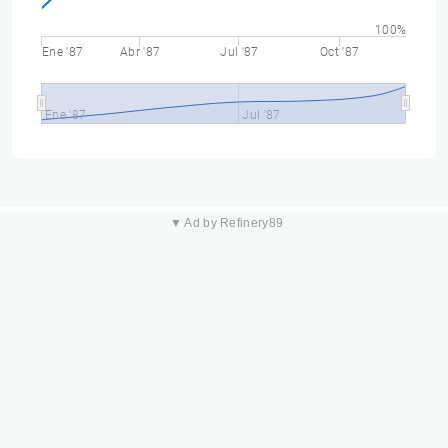
100%
Ene '87
Abr '87
Jul '87
Oct '87
Ene '87
Jul '87
▼ Ad by Refinery89