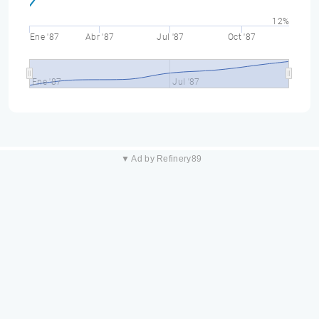
12%
Ene '87
Abr '87
Jul '87
Oct '87
Ene '87
Jul '87
▼ Ad by Refinery89