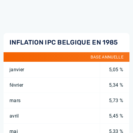
INFLATION IPC BELGIQUE EN 1985
BASE ANNUELLE
janvier
5,05 %
février
5,34 %
mars
5,73 %
avril
5,45 %
mai
5,33 %