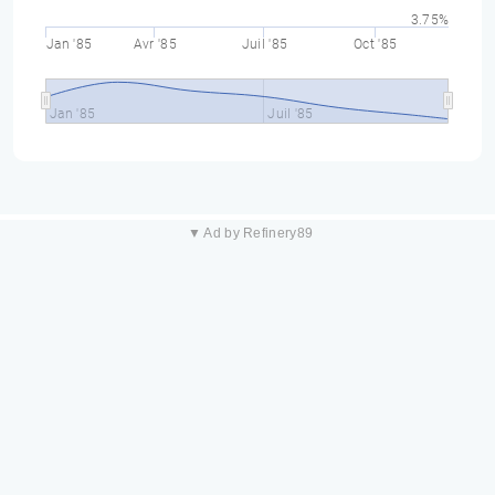
3.75%
Jan '85
Avr '85
Juil '85
Oct '85
Jan '85
Juil '85
▼ Ad by Refinery89