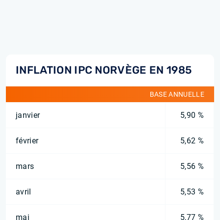
INFLATION IPC NORVÈGE EN 1985
BASE ANNUELLE
janvier
5,90 %
février
5,62 %
mars
5,56 %
avril
5,53 %
mai
5,77 %