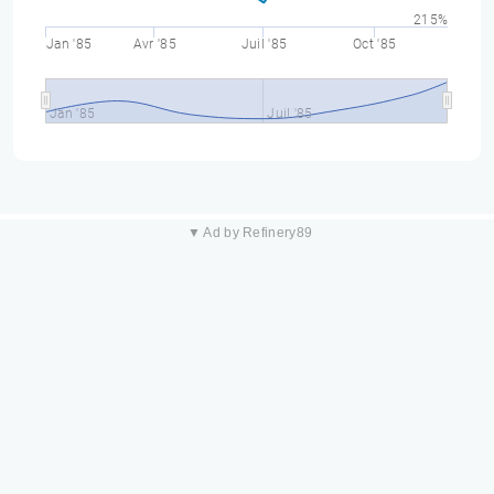
215%
Jan '85
Avr '85
Juil '85
Oct '85
Jan '85
Juil '85
▼ Ad by Refinery89