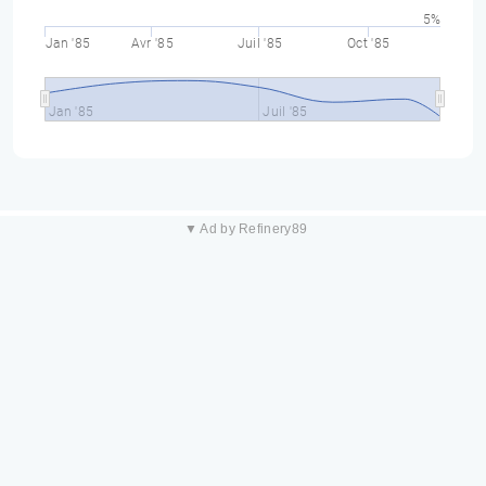
5%
Jan '85
Avr '85
Juil '85
Oct '85
Jan '85
Juil '85
▼ Ad by Refinery89