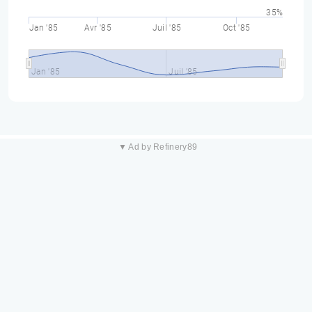
35%
Jan '85
Avr '85
Juil '85
Oct '85
Jan '85
Juil '85
▼ Ad by Refinery89