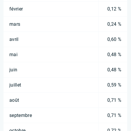
février
0,12 %
mars
0,24 %
avril
0,60 %
mai
0,48 %
juin
0,48 %
juillet
0,59 %
août
0,71 %
septembre
0,71 %
octobre
0,72 %