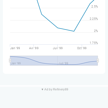
2.5%
2.25%
2%
1.75%
Jan '99
Avr '99
Juil '99
Oct '99
Jan '99
Juil '99
▼ Ad by Refinery89