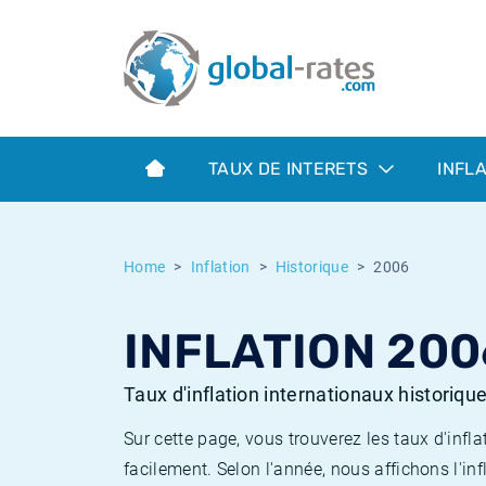
Euribor
Qu'est-ce que l'inflation IPC?
Taux Euribor historiques
Calculateur d’inflation
Term SOFR
Qu'est-ce que l'inflation IPCH?
Taux ESTER historiques
TAUX DE INTERETS
INFL
Banques centrales
Inflation Américain
Taux SOFR historiques
ESTER
Inflation Canadien
Taux SONIA historiques
Home
Inflation
Historique
2006
SONIA
Inflation Europeenne
Taux TONAR historiques
INFLATION 200
SOFR
Inflation Français
Taux d'inflation historiques
Taux d'inflation internationaux historiqu
Sur cette page, vous trouverez les taux d'in
facilement. Selon l'année, nous affichons l'inf