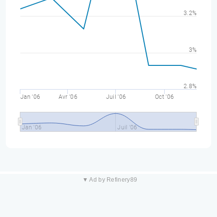
3.2%
3%
2.8%
Jan '06
Avr '06
Juil '06
Oct '06
Jan '06
Juil '06
▼ Ad by Refinery89