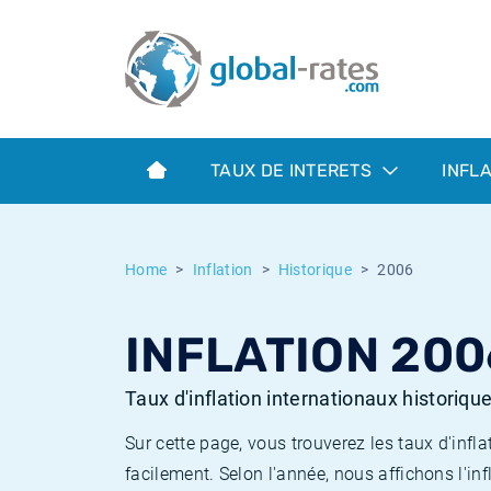
Euribor
Qu'est-ce que l'inflation IPC?
Taux Euribor historiques
Calculateur d’inflation
Term SOFR
Qu'est-ce que l'inflation IPCH?
Taux ESTER historiques
TAUX DE INTERETS
INFL
Banques centrales
Inflation Américain
Taux SOFR historiques
ESTER
Inflation Canadien
Taux SONIA historiques
Home
Inflation
Historique
2006
SONIA
Inflation Europeenne
Taux TONAR historiques
INFLATION 200
SOFR
Inflation Français
Taux d'inflation historiques
Taux d'inflation internationaux historiqu
Sur cette page, vous trouverez les taux d'in
facilement. Selon l'année, nous affichons l'inf