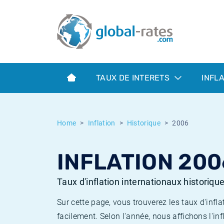
Euribor
Qu'est-ce que l'inflation IPC?
Taux Euribor historiques
Calculateur d’inflation
Term SOFR
Qu'est-ce que l'inflation IPCH?
Taux ESTER historiques
TAUX DE INTERETS
INFL
Banques centrales
Inflation Américain
Taux SOFR historiques
ESTER
Inflation Canadien
Taux SONIA historiques
Home
Inflation
Historique
2006
SONIA
Inflation Europeenne
Taux TONAR historiques
INFLATION 200
SOFR
Inflation Français
Taux d'inflation historiques
Taux d'inflation internationaux historiqu
Sur cette page, vous trouverez les taux d'in
facilement. Selon l'année, nous affichons l'inf